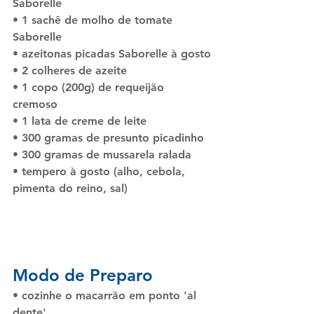
Saborelle
• 
1 sachê de molho de tomate 
Saborelle 
• 
azeitonas picadas Saborelle à gosto
• 
2 colheres de azeite
• 
1 copo (200g) de requeijão 
cremoso
• 
1 lata de creme de leite
• 
300 gramas de presunto picadinho
• 
300 gramas de mussarela ralada
• 
tempero à gosto (alho, cebola, 
pimenta do reino, sal)
Modo de Preparo
• 
cozinhe o macarrão em ponto 'al 
dente'.