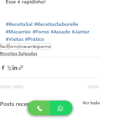
Esse é rapidinho!
#ReceitaSal
#ReceitasSaborelle
#Macarrão
#Forno
#Assado
#Jantar
#Visitas
#Prático
fácil
forno
macarrão
penne
Receitas Salgadas
Ver tudo
Posts recentes