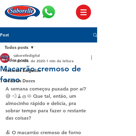
Post
Todos posts
saborelledigital
Todos posts
9 de nov. de 2020
1 min de leitura
Macarrão cremoso de
Receitas Salgadas
forno
Receitas Doces
A semana começou puxada por aí? 
😅 💨🧹🧺🧼 Que tal, então, um 
almocinho rápido e delícia, pra 
sobrar tempo para fazer o restante 
das coisas?
🍝 O macarrão cremoso de forno 