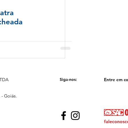
atra
cheada
 LTDA
Siga-nos:
Entre em co
 - Goiás.
faleconosc