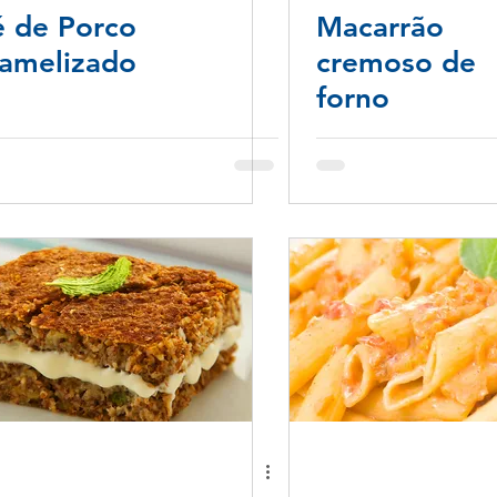
é de Porco
Macarrão
ramelizado
cremoso de
forno