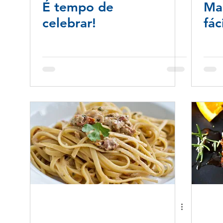
É tempo de
Mas
celebrar!
fác