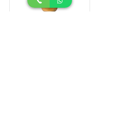
Maionese Picante Castro Vieira -
350g
Maionese com Ervas Castro Vieira
- 350g