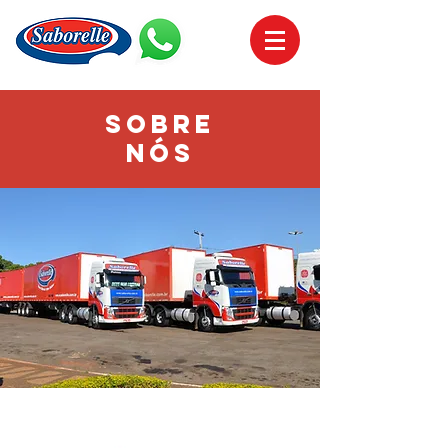
Sobre
​nós