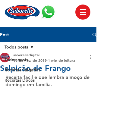
Post
Todos posts
saborelledigital
Todos posts
19 de nov. de 2019
1 min de leitura
Salpicão de Frango
Receitas Salgadas
Receita fácil e que lembra almoço de 
Receitas Doces
domingo em família.