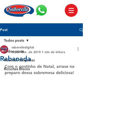
Post
Todos posts
saborelledigital
Todos posts
12 de dez. de 2019
1 min de leitura
Rabanada
Receitas Salgadas
Com o gostinho de Natal, arrase no 
Receitas Doces
preparo dessa sobremesa deliciosa!