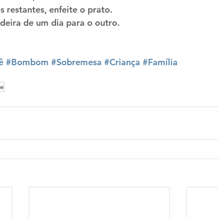
restantes, enfeite o prato.
adeira de um dia para o outro.
ê
#Bombom
#Sobremesa
#Criança
#Família
te