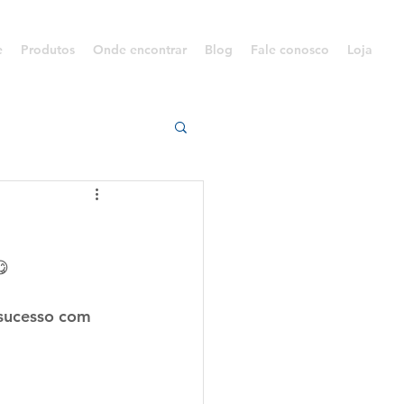
e
Produtos
Onde encontrar
Blog
Fale conosco
Loja
😋
 sucesso com 