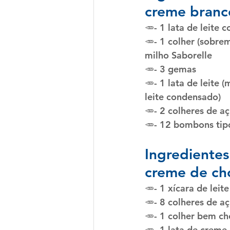
creme branc
🥕- 1 lata de leite
🥕- 1 colher (sobre
milho Saborelle
🥕- 3 gemas
🥕- 1 lata de leite 
leite condensado)
🥕- 2 colheres de a
🥕- 12 bombons tip
Ingredientes
creme de ch
🥕- 1 xícara de leite
🥕- 8 colheres de a
🥕- 1 colher bem ch
🥕- 1 lata de creme