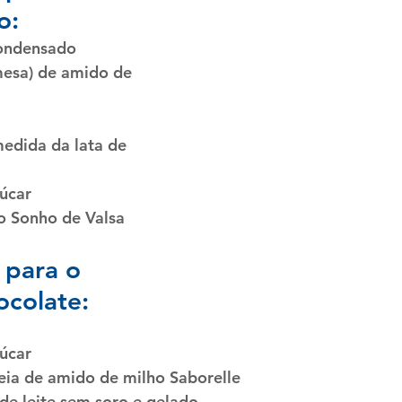
o:
 condensado
mesa) de amido de 
(medida da lata de 
çúcar
o Sonho de Valsa
 para o 
ocolate:
çúcar
eia de amido de milho Saborelle
 de leite sem soro e gelado