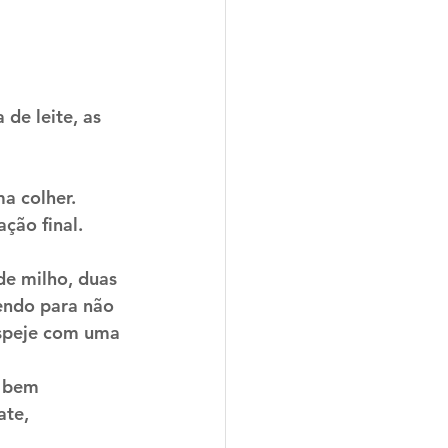
de leite, as 
a colher.
ção final.
de milho, duas 
endo para não 
espeje com uma 
r bem 
te, 