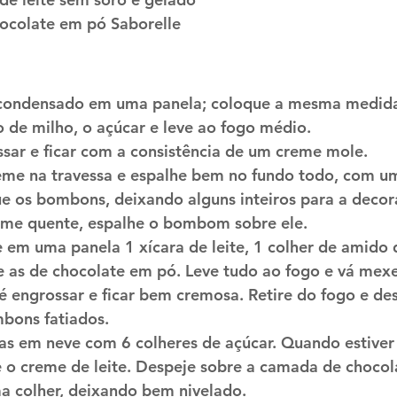
hocolate em pó Saborelle
e condensado em uma panela; coloque a mesma medida 
 de milho, o açúcar e leve ao fogo médio.
sar e ficar com a consistência de um creme mole.
eme na travessa e espalhe bem no fundo todo, com um
e os bombons, deixando alguns inteiros para a decora
eme quente, espalhe o bombom sobre ele.
e em uma panela 1 xícara de leite, 1 colher de amido 
e as de chocolate em pó. Leve tudo ao fogo e vá mex
é engrossar e ficar bem cremosa. Retire do fogo e d
mbons fatiados.
aras em neve com 6 colheres de açúcar. Quando estive
e o creme de leite. Despeje sobre a camada de chocola
 colher, deixando bem nivelado.