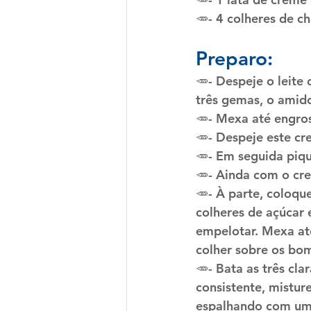
🥕- 4 colheres de c
Preparo:
🥕- Despeje o leit
três gemas, o amido
🥕- Mexa até engros
🥕- Despeje este cr
🥕- Em seguida piqu
🥕- Ainda com o cr
🥕- À parte, coloqu
colheres de açúcar 
empelotar. Mexa at
colher sobre os bo
🥕- Bata as três cl
consistente, mistur
espalhando com uma