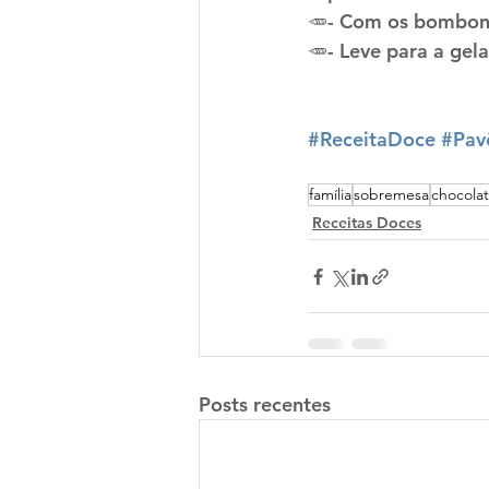
🥕- Com os bombons 
🥕- Leve para a gel
#ReceitaDoce
#Pav
família
sobremesa
chocola
Receitas Doces
Posts recentes