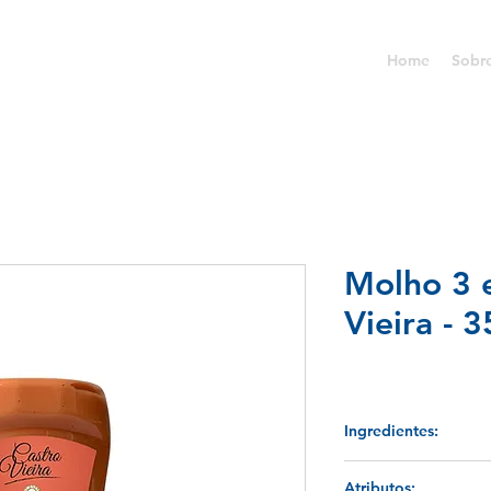
Home
Sobr
Molho 3 
Vieira - 
Ingredientes:
Água, ketchup ( polp
Atributos: