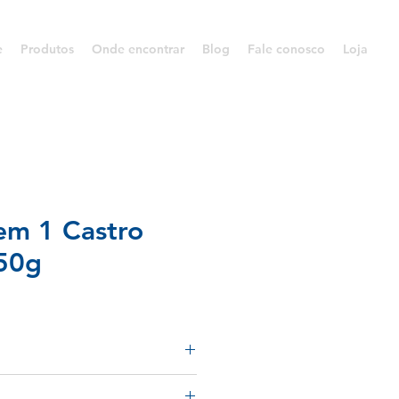
e
Produtos
Onde encontrar
Blog
Fale conosco
Loja
em 1 Castro
350g
a de tomate, açúcar, amido