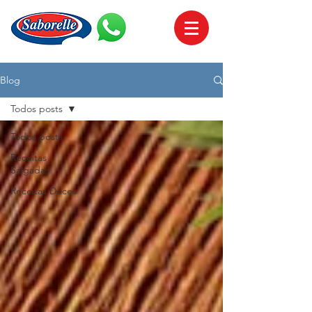
Blog
Todos posts
Todos posts
Receitas
Salgadas
Receitas Doces