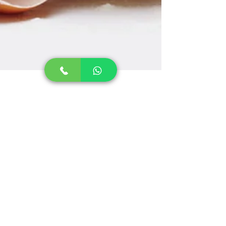
Dia Mundial do Bolo.
Você sabia que existe o Dia Mundial do
Bolo? Para celebrar a data - só porque a
gente A-M-A um motivo para celebrar! -,
nós reunimos...