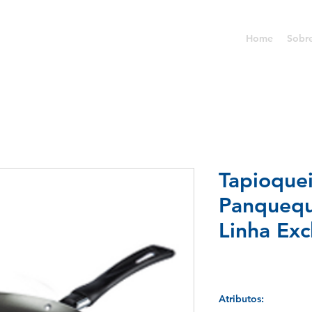
Home
Sobr
Tapioquei
Panquequ
Linha Exc
Atributos: