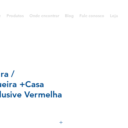
e
Produtos
Onde encontrar
Blog
Fale conosco
Loja
ra /
eira +Casa
lusive Vermelha