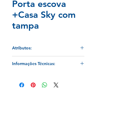
Porta escova
+Casa Sky com
tampa
Atributos:
O Porta escova +Casa Sky é a escolha
Informações Técnicas:
perfeita para proteger escovas
dentais, mantendo a higiene e
Referência: 3701S
organização do banheiro.
Dimensões: 9 x 7 x 24 cm
Com um design moderno e elegante,
Cores variadas: Verde oliva, cinza
o porta escova +Casa Sky possui uma
claro, fendi
tampa para proteger as cerdas e
evitar contaminação.
É resistente, lavável e possui
capacidade para armazenar várias
escovas.