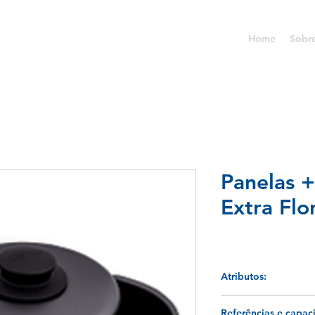
Home
Sobr
Panelas 
Extra Flo
Atributos:
A Linha Extra Flon +
Referências e capac