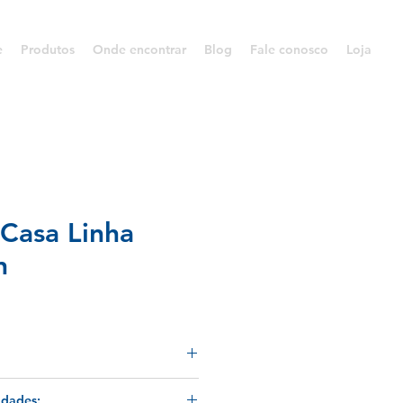
e
Produtos
Onde encontrar
Blog
Fale conosco
Loja
+Casa Linha
n
Casa possui aplicação do
idades: