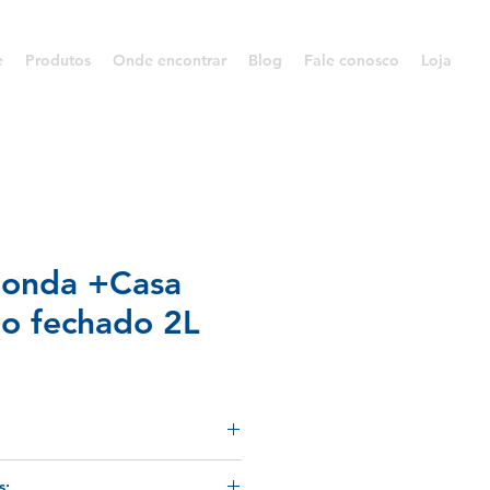
e
Produtos
Onde encontrar
Blog
Fale conosco
Loja
donda +Casa
bo fechado 2L
 Color é perfeita para servir
s: