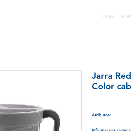
Home
Sobr
Jarra Re
Color ca
Atributos:
A Jarra redonda +Casa
Informações Técnica