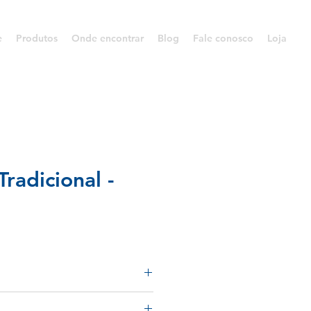
e
Produtos
Onde encontrar
Blog
Fale conosco
Loja
Tradicional -
o como matéria ativa Catiônica o