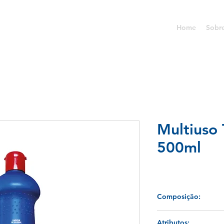
Home
Sobr
Multiuso 
500ml
Composição:
Líquido incolor, tend
Atributos: