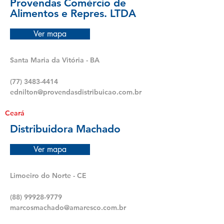
Provendas Comércio de
Alimentos e Repres. LTDA
Ver mapa
Santa Maria da Vitória - BA
(77) 3483-4414
ednilton@provendasdistribuicao.com.br
Ceará
Distribuidora Machado
Ver mapa
Limoeiro do Norte - CE
(88) 99928-9779
marcosmachado@amaresco.com.br