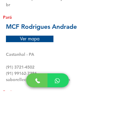
br
Pará
MCF Rodrigues Andrade
Ver mapa
Castanhal - PA
(91) 3721-4502
(91) 99162-7286
saborellecastanhal@hotmail.com
Pará
AL Distribuidora
Ver mapa
Santarém - PA