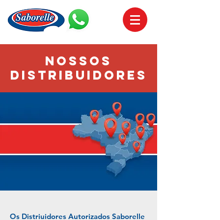
NOSSOS
distribuidores
Os Distriuidores Autorizados Saborelle