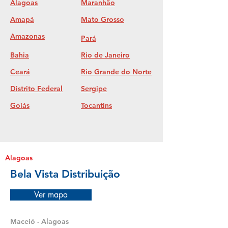
Alagoas
Maranhão
Amapá
Mato Grosso
Amazonas
Pará
Bahia
Rio de Janeiro
Ceará
Rio Grande do Norte
Distrito Federal
Sergipe
Goiás
Tocantins
Alagoas
Bela Vista Distribuição
Ver mapa
Maceió - Alagoas