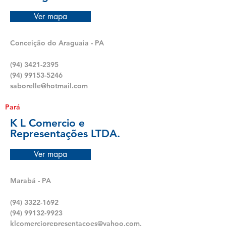
Ver mapa
Conceição do Araguaia - PA
(94) 3421-2395
(94) 99153-5246
saborelle@hotmail.com
Pará
K L Comercio e
Representações LTDA.
Ver mapa
Marabá - PA
(94) 3322-1692
(94) 99132-9923
klcomerciorepresentacoes@yahoo.com.