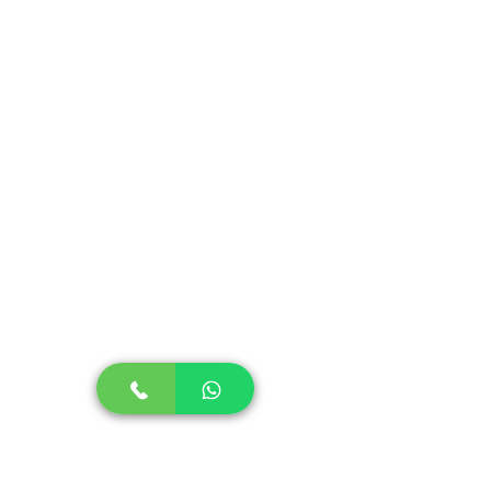
colocados na lava-louças.
Não absorvem cheiro ou gordura.
As ilustrações são injetadas ao
produto.