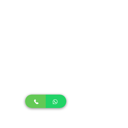
003009/2019, Portaria Inmetro n°
419/2012.
• Siga atentamente as instruções de
uso afixadas ao produto.