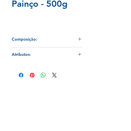
Painço - 500g
Composição:
Painço.
Atributos:
Recomendado para a alimentação de
Canários, Calopsitas, Agapornis,
Curiós e Bicudos.