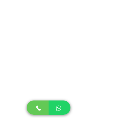
resistentes, sinônimo de Qualidade e
Durabilidade.
São de fácil lavagem e podem ser
colocados na lava-louças.
Não absorvem cheiro ou gordura.
Podem ser armazenados no freezer e
levados diretamente ao micro-ondas,
com a válvula de segurança aberta.
Os potes possuem travas nas abas
laterais. Ouça o “Click” e garanta o
fechamento seguro.