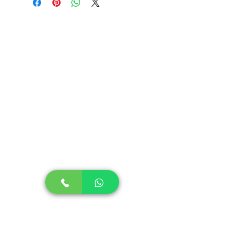
ideais para o armazenamento de
alimentos.
Suas paredes são grossas e
resistentes, sinônimo de Qualidade e
Durabilidade.
São de fácil lavagem e podem ser
colocados na lava-louças.
Não absorvem cheiro ou gordura.
Podem ser armazenados no freezer e
levados diretamente ao micro-ondas
(sem tampa).