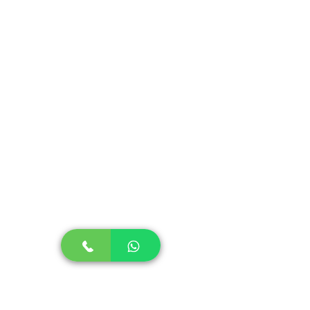
excitação. O produto é prático ao seu
dia a dia além de ser resistente aos
pets mais brincalhões