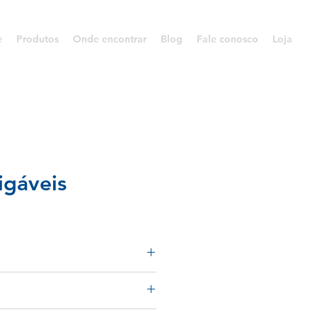
e
Produtos
Onde encontrar
Blog
Fale conosco
Loja
igáveis
cães.
l para redução de stress e