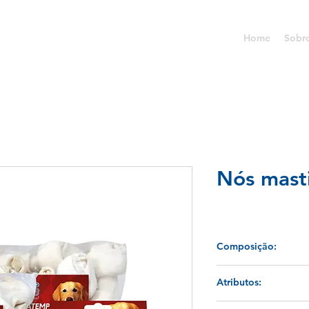
Home
Sobr
Nós mast
Composição:
Couro digerível para 
Atributos:
Passatempo mastigáve