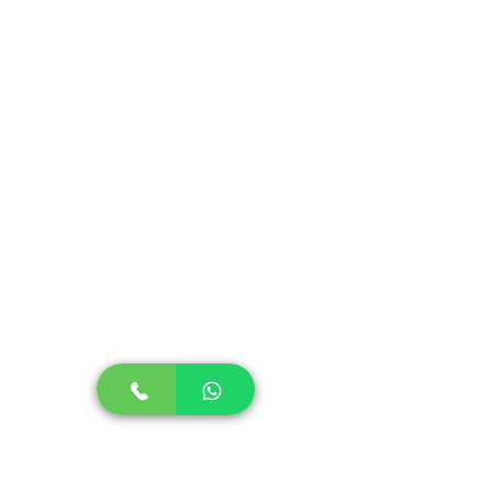
ressecamento. É hipoalergênico, foi
formulado de maneira a minimizar o
surgimento de alergia. Produto
Testado Dermatologicamente.