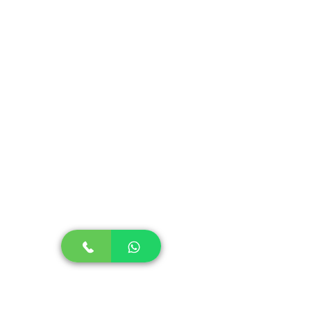
sinônimo de Qualidade e
Durabilidade.
São de fácil lavagem e podem ser
colocados na lava-louças.
Não absorvem cheiro ou gordura.