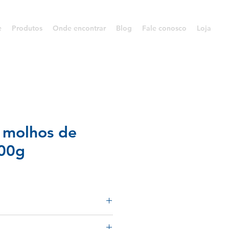
e
Produtos
Onde encontrar
Blog
Fale conosco
Loja
e molhos de
00g