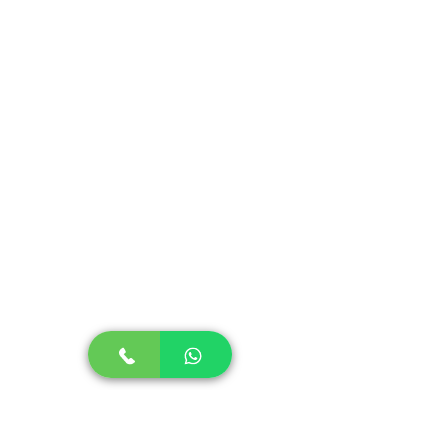
São de fácil lavagem e podem ser
colocados na lava-louças.
Não absorvem cheiro ou gordura.