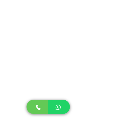
abrir mão da tradicionalidade de
sabor e cremosidade da Bananinha
Saborelle já conhecida por todos nós.
É uma opção prática e saudável para
consumo pós treinos, para dividir com
amigos e consumir no seu dia a dia.