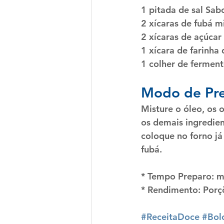
1 pitada de 
sal Sab
2 xícaras de 
fubá m
2 xícaras de açúcar 
1 xícara de 
farinha 
1 colher de 
ferment
Modo de Pr
Misture o óleo, os o
os demais ingredien
coloque no forno já
fubá.
* Tempo Preparo:
 m
* Rendimento:
 Porç
#ReceitaDoce
#Bol