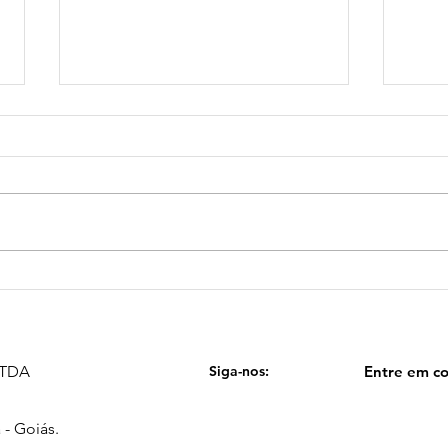
Dia 
Receitas fáceis para fazer
renda no mês junino
 LTDA
Siga-nos:
Entre em co
 - Goiás.