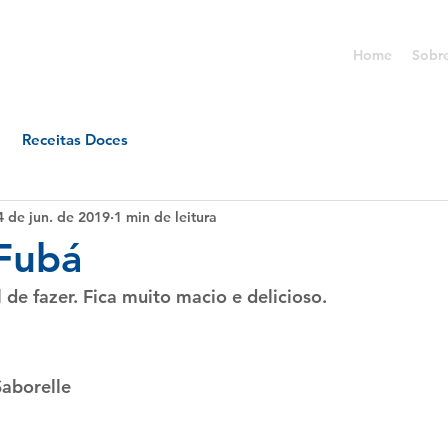
Home
Sobr
Receitas Doces
4 de jun. de 2019
1 min de leitura
Fubá
l de fazer. Fica muito macio e delicioso.
Saborelle