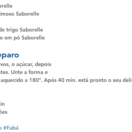
orelle
imoso Saborelle
de trigo Saborelle
o em pó Saborelle
eparo
vos, o açúcar, depois 
tes. Unte a forma e 
 aquecido a 180º. Após 40 min. está pronto o seu deli
in
ões
o
#Fubá