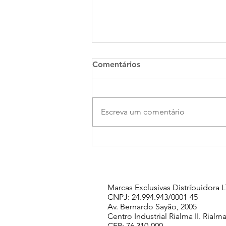
Comentários
Escreva um comentário
É tempo de celebrar!
Marcas Exclusivas Distribuidora
CNPJ: 24.994.943/0001-45
Av. Bernardo Sayão, 2005
Centro Industrial Rialma II. Rialma
CEP: 76.310-000