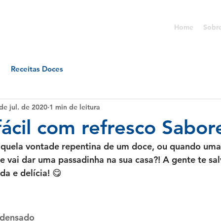
Home
Sobr
Receitas Doces
de jul. de 2020
1 min de leitura
ácil com refresco Sabore
quela vontade repentina de um doce, ou quando uma v
 vai dar uma passadinha na sua casa?! A gente te sa
ida e delícia! 😋
ondensado