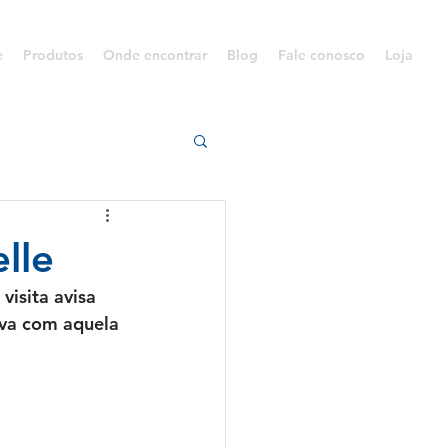
e
Produtos
Onde encontrar
Blog
Fale conosco
Loja
lle
isita avisa 
lva com aquela 