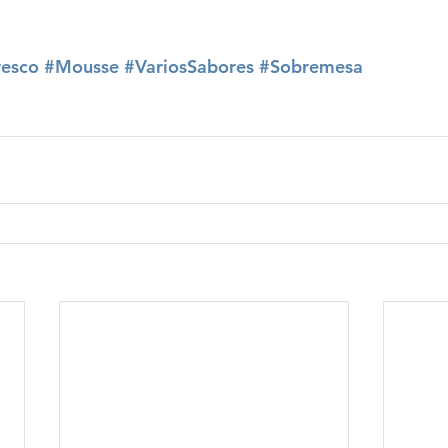
resco
#Mousse
#VariosSabores
#Sobremesa