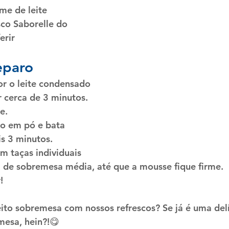
me de leite
sco Saborelle do 
erir
eparo
or o leite condensado 
r cerca de 3 minutos. 
e. 
co em pó e bata 
s 3 minutos.
m taças individuais 
 de sobremesa média, até que a mousse fique firme.
!
feito sobremesa com nossos refrescos? Se já é uma delí
esa, hein?!😋