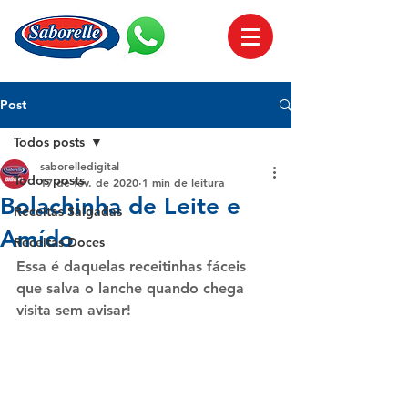
Post
Todos posts
saborelledigital
Todos posts
17 de fev. de 2020
1 min de leitura
Bolachinha de Leite e
Receitas Salgadas
Amído
Receitas Doces
Essa é daquelas receitinhas fáceis 
que salva o lanche quando chega 
visita sem avisar!